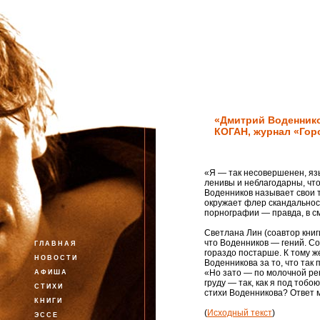
«Дмитрий Воденнико
КОГАН, журнал «Гор
«
Я —
так несовершенен, яз
ленивы и неблагодарны, чт
Воденников называет свои т
окружает флер скандальнос
порнографии —
правда, в с
Светлана Лин (соавтор книг
что
Воденников —
гений. С
ГЛАВНАЯ
гораздо постарше. К тому 
НОВОСТИ
Воденникова за то, что так
«Но
зато —
по молочной рек
АФИША
груду —
так, как я под тобою
СТИХИ
стихи Воденникова? Ответ 
КНИГИ
(
Исходный текст
)
ЭССЕ